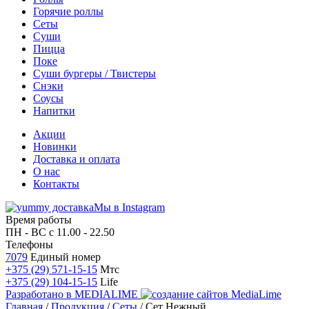
Горячие роллы
Сеты
Суши
Пицца
Поке
Суши бургеры / Твистеры
Снэки
Соусы
Напитки
Акции
Новинки
Доставка и оплата
О нас
Контакты
Мы в Instagram
Время работы
ПН - ВС
с 11.00 - 22.50
Телефоны
7079
Единый номер
+375 (29) 571-15-15
Мтс
+375 (29) 104-15-15
Life
Разработано в
MEDIALIME
Главная
/
Продукция
/
Сеты
/
Сет Нежный