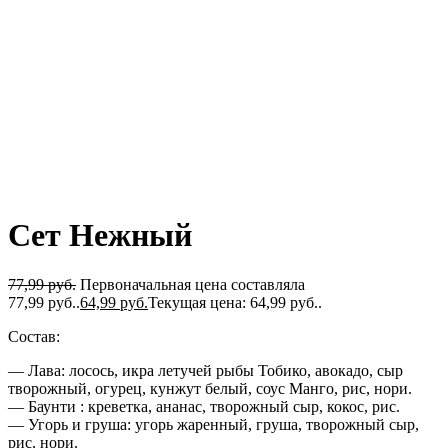
Сет Нежный
77,99
руб.
Первоначальная цена составляла
77,99 руб..
64,99
руб.
Текущая цена: 64,99 руб..
Состав:
— Лава: лосось, икра летучей рыбы Тобико, авокадо, сыр
творожный, огурец, кунжут белый, соус Манго, рис, нори.
— Баунти : креветка, ананас, творожный сыр, кокос, рис.
— Угорь и груша: угорь жаренный, груша, творожный сыр,
рис, нори.