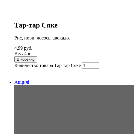
Тар-тар Сяке
Рис, нори, лосось, авокадо.
4,99
руб.
Вес:
45г
В корзину
Количество товара Тар-тар Сяке
Акция!