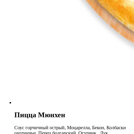
Пицца Мюнхен
Соус горчичный острый, Моцарелла, Бекон, Колбаски
охотничьи, Перец болгарский, Огурчик, Лук