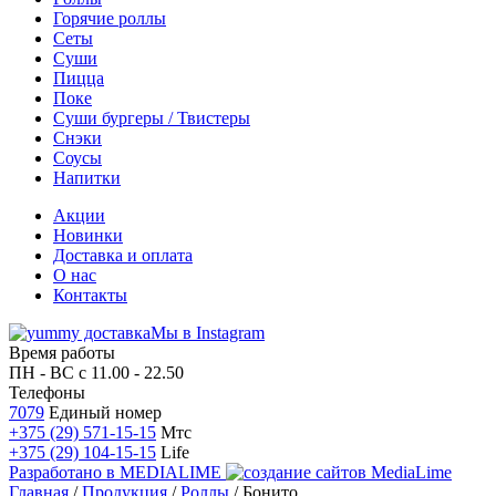
Горячие роллы
Сеты
Суши
Пицца
Поке
Суши бургеры / Твистеры
Снэки
Соусы
Напитки
Акции
Новинки
Доставка и оплата
О нас
Контакты
Мы в Instagram
Время работы
ПН - ВС
с 11.00 - 22.50
Телефоны
7079
Единый номер
+375 (29) 571-15-15
Мтс
+375 (29) 104-15-15
Life
Разработано в
MEDIALIME
Главная
/
Продукция
/
Роллы
/
Бонито