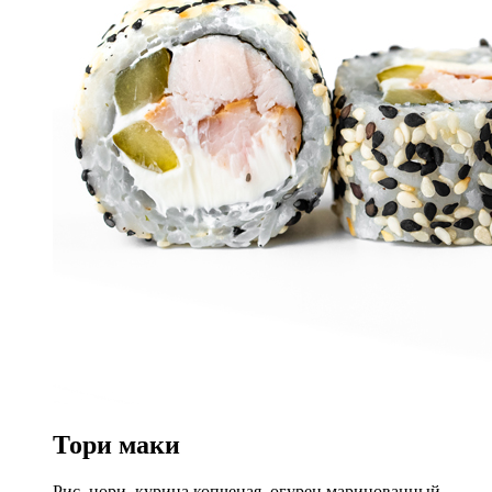
Тори маки
Рис, нори, курица копченая, огурец маринованный,