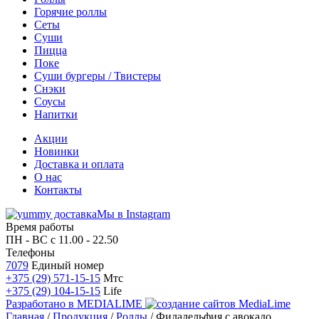
Горячие роллы
Сеты
Суши
Пицца
Поке
Суши бургеры / Твистеры
Снэки
Соусы
Напитки
Акции
Новинки
Доставка и оплата
О нас
Контакты
Мы в Instagram
Время работы
ПН - ВС
с 11.00 - 22.50
Телефоны
7079
Единый номер
+375 (29) 571-15-15
Мтс
+375 (29) 104-15-15
Life
Разработано в
MEDIALIME
Главная
/
Продукция
/
Роллы
/
Филадельфия с авокадо