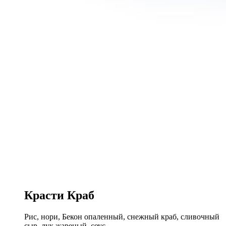
Красти Краб
Рис, нори, Бекон опаленный, снежный краб, сливочный
сыр, лук жареный, соус .