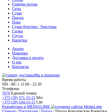
Горячие роллы
Сеты
Суши
Пицца
Поке
Суши бургеры / Твистеры
Снэки
Соусы
Напитки
Акции
Новинки
Доставка и оплата
О нас
Контакты
Мы в Instagram
Время работы
ПН - ВС
с 11.00 - 22.50
Телефоны
7079
Единый номер
+375 (29) 571-15-15
Мтс
+375 (29) 104-15-15
Life
Разработано в
MEDIALIME
Главная
/
Продукция
/
Пицца
/
Пицца Королевские Креветки