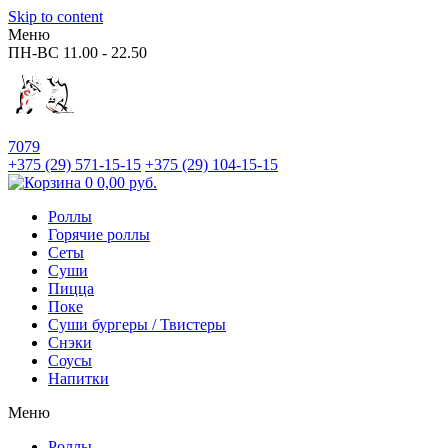
Skip to content
Меню
ПН-ВС
11.00 - 22.50
7079
+375 (29)
571-15-15
+375 (29)
104-15-15
0
0,00
руб.
Роллы
Горячие роллы
Сеты
Суши
Пицца
Поке
Суши бургеры / Твистеры
Снэки
Соусы
Напитки
Меню
Роллы