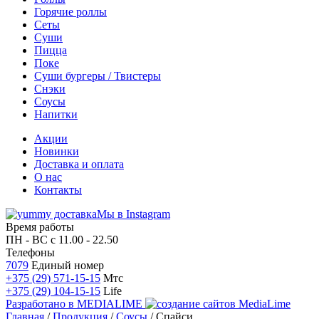
Горячие роллы
Сеты
Суши
Пицца
Поке
Суши бургеры / Твистеры
Снэки
Соусы
Напитки
Акции
Новинки
Доставка и оплата
О нас
Контакты
Мы в Instagram
Время работы
ПН - ВС
с 11.00 - 22.50
Телефоны
7079
Единый номер
+375 (29) 571-15-15
Мтс
+375 (29) 104-15-15
Life
Разработано в
MEDIALIME
Главная
/
Продукция
/
Соусы
/
Спайси