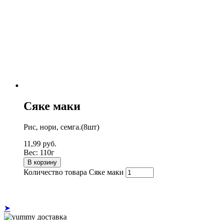
Сяке маки
Рис, нори, семга.(8шт)
11,99
руб.
Вес:
110г
В корзину
Количество товара Сяке маки
➤