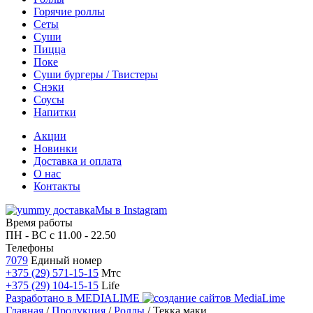
Горячие роллы
Сеты
Суши
Пицца
Поке
Суши бургеры / Твистеры
Снэки
Соусы
Напитки
Акции
Новинки
Доставка и оплата
О нас
Контакты
Мы в Instagram
Время работы
ПН - ВС
с 11.00 - 22.50
Телефоны
7079
Единый номер
+375 (29) 571-15-15
Мтс
+375 (29) 104-15-15
Life
Разработано в
MEDIALIME
Главная
/
Продукция
/
Роллы
/
Текка маки