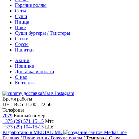
Горячие роллы
Сеты
Суши
Пицца
Поке
Суши бургеры / Твистеры
Снэки
Соусы
Напитки
Акции
Новинки
Доставка и оплата
О нас
Контакты
Мы в Instagram
Время работы
ПН - ВС
с 11.00 - 22.50
Телефоны
7079
Единый номер
+375 (29) 571-15-15
Мтс
+375 (29) 104-15-15
Life
Разработано в
MEDIALIME
Главная
/
Продукция
/
Горячие роллы
/
Темпура 4 Сыра