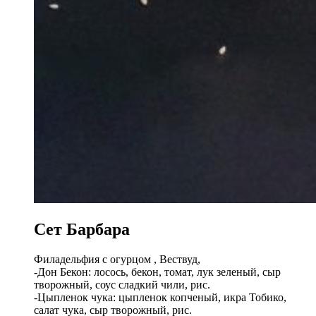
Сет Барбара
Филадельфия с огурцом , Вествуд,
-Дон Бекон: лосось, бекон, томат, лук зеленый, сыр
творожный, соус сладкий чили, рис.
-Цыпленок чука: цыпленок копченый, икра Тобико,
салат чука, сыр творожный, рис.