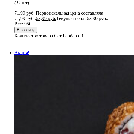
(32 шт).
71,99
руб.
Первоначальная цена составляла
71,99 руб..
63,99
руб.
Текущая цена: 63,99 руб..
Вес:
950г
В корзину
Количество товара Сет Барбара
Акция!