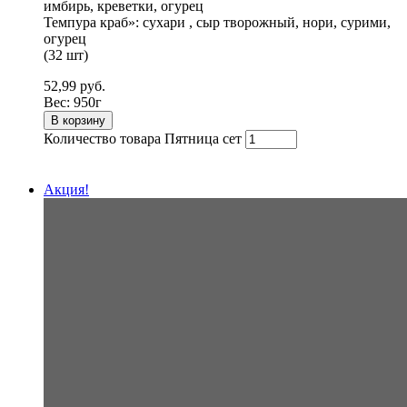
имбирь, креветки, огурец
Темпура краб»: сухари , сыр творожный, нори, сурими,
огурец
(32 шт)
52,99
руб.
Вес:
950г
В корзину
Количество товара Пятница сет
Акция!