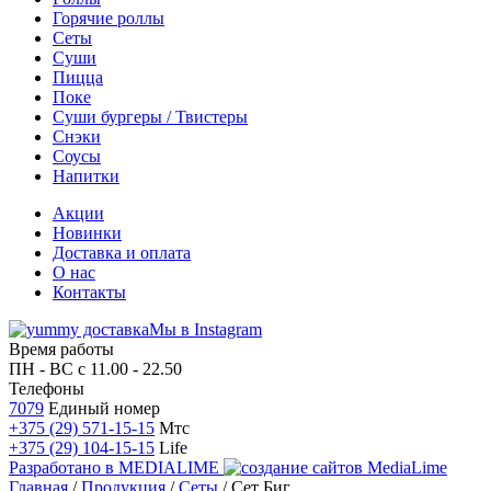
Горячие роллы
Сеты
Суши
Пицца
Поке
Суши бургеры / Твистеры
Снэки
Соусы
Напитки
Акции
Новинки
Доставка и оплата
О нас
Контакты
Мы в Instagram
Время работы
ПН - ВС
с 11.00 - 22.50
Телефоны
7079
Единый номер
+375 (29) 571-15-15
Мтс
+375 (29) 104-15-15
Life
Разработано в
MEDIALIME
Главная
/
Продукция
/
Сеты
/
Сет Биг