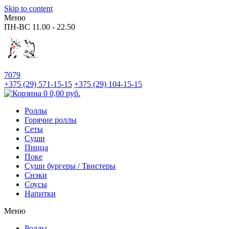
Skip to content
Меню
ПН-ВС
11.00 - 22.50
7079
+375 (29)
571-15-15
+375 (29)
104-15-15
0
0,00
руб.
Роллы
Горячие роллы
Сеты
Суши
Пицца
Поке
Суши бургеры / Твистеры
Снэки
Соусы
Напитки
Меню
Роллы