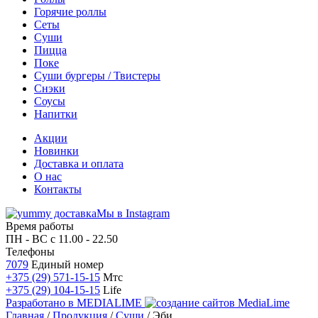
Горячие роллы
Сеты
Суши
Пицца
Поке
Суши бургеры / Твистеры
Снэки
Соусы
Напитки
Акции
Новинки
Доставка и оплата
О нас
Контакты
Мы в Instagram
Время работы
ПН - ВС
с 11.00 - 22.50
Телефоны
7079
Единый номер
+375 (29) 571-15-15
Мтс
+375 (29) 104-15-15
Life
Разработано в
MEDIALIME
Главная
/
Продукция
/
Суши
/
Эби