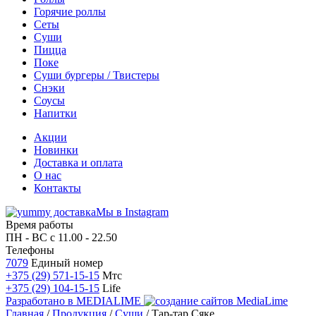
Горячие роллы
Сеты
Суши
Пицца
Поке
Суши бургеры / Твистеры
Снэки
Соусы
Напитки
Акции
Новинки
Доставка и оплата
О нас
Контакты
Мы в Instagram
Время работы
ПН - ВС
с 11.00 - 22.50
Телефоны
7079
Единый номер
+375 (29) 571-15-15
Мтс
+375 (29) 104-15-15
Life
Разработано в
MEDIALIME
Главная
/
Продукция
/
Суши
/
Тар-тар Сяке