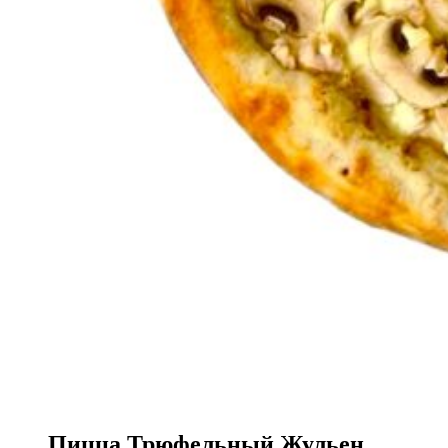
Пицца Трюфельный Жульен