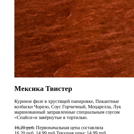
Мексика Твистер
Куриное филе в хрустящей панировке, Пикантные
колбаски Чоризо, Соус Горчичный, Моцарелла, Лук
маринованный заправленные специальным соусом
«Спайси»и завёрнутые в тортилью.
16,20
руб.
Первоначальная цена составляла
16,20 руб..
14,99
руб.
Текущая цена: 14,99 руб..