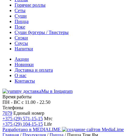
Горячие роллы
Сеты
Суши
Пицца
Поке
Суши бургеры / Твистеры
Снэки
Соусы
Напитки
Акции
Новинки
Доставка и оплата
О нас
Контакты
Мы в Instagram
Время работы
ПН - ВС
с 11.00 - 22.50
Телефоны
7079
Единый номер
+375 (29) 571-15-15
Мтс
+375 (29) 104-15-15
Life
Разработано в
MEDIALIME
Главная
/
Продукция
/
Пицца
/
Пицца Том Ям