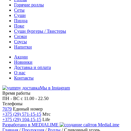
Горячие роллы
Сеты
Суши
Пицца
Поке
Суши бургеры / Твистеры
Снэки
Соусы
Напитки
Акции
Новинки
Доставка и оплата
О нас
Контакты
Мы в Instagram
Время работы
ПН - ВС
с 11.00 - 22.50
Телефоны
7079
Единый номер
+375 (29) 571-15-15
Мтс
+375 (29) 104-15-15
Life
Разработано в
MEDIALIME
Главная
/
Продукция
/
Роллы
/
Сливочный угорь