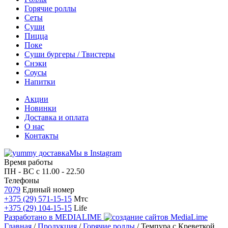
Горячие роллы
Сеты
Суши
Пицца
Поке
Суши бургеры / Твистеры
Снэки
Соусы
Напитки
Акции
Новинки
Доставка и оплата
О нас
Контакты
Мы в Instagram
Время работы
ПН - ВС
с 11.00 - 22.50
Телефоны
7079
Единый номер
+375 (29) 571-15-15
Мтс
+375 (29) 104-15-15
Life
Разработано в
MEDIALIME
Главная
/
Продукция
/
Горячие роллы
/
Темпура с Креветкой