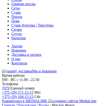
Горячие роллы
Сеты
Суши
Пицца
Поке
Суши бургеры / Твистеры
Снэки
Соусы
Напитки
Акции
Новинки
Доставка и оплата
О нас
Контакты
Мы в Instagram
Время работы
ПН - ВС
с 11.00 - 22.50
Телефоны
7079
Единый номер
+375 (29) 571-15-15
Мтс
+375 (29) 104-15-15
Life
Разработано в
MEDIALIME
Главная
/
Продукция
/
Роллы
/
Магуро Фреш